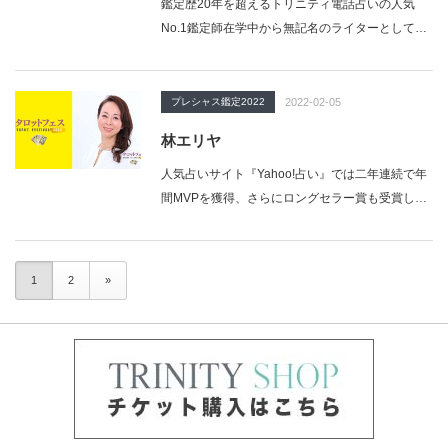
鑑定歴20年を超えるトリニティ電話占いの人気
No.1鑑定師在学中から無記名のライターとして書
評や不思議記事を執筆。通常の会社勤務の後…
プレシャス鑑定2022
2022-02-05
林エリヤ
人気占いサイト『Yahoo!占い』では二年連続で年
間MVPを獲得、さらにロングセラー賞も受賞した
人気と実力を兼ね備えたフォーチュンテラー、
占…
1
2
»