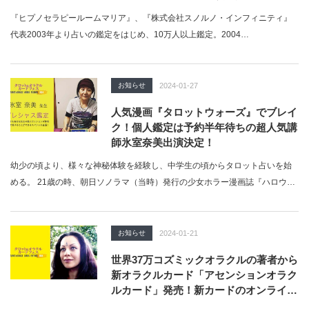
『ヒプノセラピールームマリア』、『株式会社スノルノ・インフィニティ』
代表2003年より占いの鑑定をはじめ、10万人以上鑑定。2004…
お知らせ
2024-01-27
人気漫画『タロットウォーズ』でブレイ
ク！個人鑑定は予約半年待ちの超人気講
師氷室奈美出演決定！
幼少の頃より、様々な神秘体験を経験し、中学生の頃からタロット占いを始
める。 21歳の時、朝日ソノラマ（当時）発行の少女ホラー漫画誌『ハロウ
ィ…
お知らせ
2024-01-21
世界37万コズミックオラクルの著者から
新オラクルカード「アセンションオラク
ルカード」発売！新カードのオンライン
講座開催！