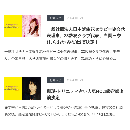
お知らせ
2024-01-21
一般社団法人日本誕生花セラピー協会代
表理事。33数秘クラブ代表。白岡三奈
(しらおか みな)出演決定！
一般社団法人日本誕生花セラピー協会代表理事。33数秘クラブ代表。モデ
ル、企業事務、大学図書館司書などの職を経て、31歳のときに心身を…
お知らせ
2024-01-21
珊瑚-トリニティ占い人気NO.1鑑定師出
演決定！
在学中から無記名のライターとして書評や不思議記事を執筆。通常の会社勤
務の後、鑑定迦陵頻伽(かんていかりょうびんが)の名で『Fine(日之出出…