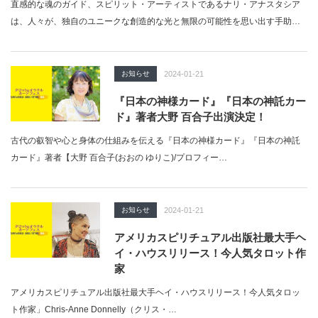
直感的な魂のガイド、スピリット・アーティストであるナリ・アナスタシア
は、人々が、独自のユニークな創造的な光と無限の可能性を思い出す手助け
をす…
お知らせ
2024-01-21
『日本の神様カード』『日本の神託カー
ド』著者大野 百合子出演決定！
古代の叡智や心と身体の仕組みを伝える『日本の神様カード』『日本の神託
カード』著者【大野 百合子(おおの ゆりこ)/プロフィー…
お知らせ
2024-01-21
アメリカスピリチュアル出版社最大手ヘ
イ・ハウスリリース！今人気タロット作
家
アメリカスピリチュアル出版社最大手ヘイ・ハウスリリース！今人気タロッ
ト作家」Chris-Anne Donnelly（クリス・…