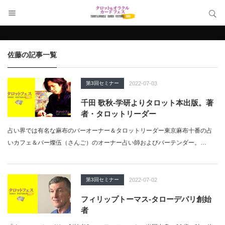
サイト内検索
サイト内検索
佐藤
の記事一覧
第3回セミナー
2022-07-03
千田 歌秋-学研よりタロット本出版。著
者・タロットリーダー
占い界では有名な麻布のバーオーナー＆タロットリーダー東京麻布十番の占
いカフェ＆バー燦伍（さんご）のオーナー占い師およびバーテンダー。…
第3回セミナー
2022-07-02
フィリップトーマス-タローデパリ創始
者