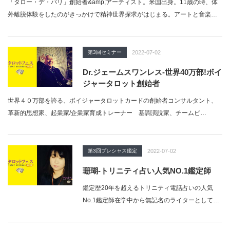
「タロー・デ・パリ」創始者&amp;アーティスト。米国出身。11歳の時、体
外離脱体験をしたのがきっかけで精神世界探求がはじまる。アートと音楽…
第3回セミナー
2022-07-02
Dr.ジェームスワンレス-世界40万部!ボイ
ジャータロット創始者
世界４０万部を誇る、ボイジャータロットカードの創始者コンサルタント、
革新的思想家、起業家/企業家育成トレーナー 基調演説家、チームビ…
第3回プレシャス鑑定
2022-07-02
珊瑚-トリニティ占い人気NO.1鑑定師
鑑定歴20年を超えるトリニティ電話占いの人気
No.1鑑定師在学中から無記名のライターとして書
評や不思議記事を執筆。通常の会社勤務の後…