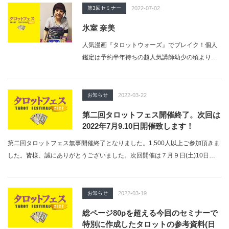
第3回セミナー
2022-07-02
氷室 奈美
人気漫画『タロットウォーズ』でブレイク！個人
鑑定は予約半年待ちの超人気講師幼少の頃より、
様々な神秘体験を経験し、中学生の頃からタロ
ッ…
お知らせ
2022-03-22
第二回タロットフェス開催終了。次回は
2022年7月9.10日開催致します！
第二回タロットフェス無事開催終了となりました。1,500人以上ご参加頂きま
した。皆様、誠にありがとうございました。次回開催は７月９日(土)10日
(日…
お知らせ
2022-03-19
総ページ80pを超える今回のセミナーで
特別に作成したタロットの参考資料(日