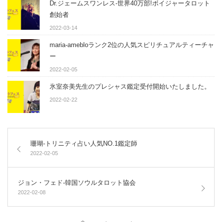
Dr.ジェームスワンレス-世界40万部!ボイジャータロット
創始者
2022-03-14
maria-amebloランク2位の人気スピリチュアルティーチャ
ー
2022-02-05
氷室奈美先生のプレシャス鑑定受付開始いたしました。
2022-02-22
珊瑚-トリニティ占い人気NO.1鑑定師
2022-02-05
ジョン・フェド-韓国ソウルタロット協会
2022-02-08