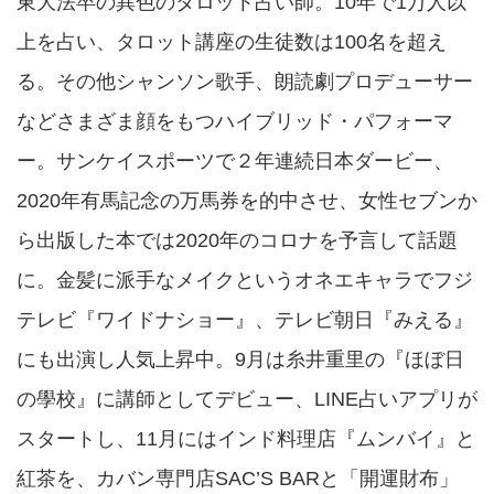
東大法卒の異色のタロット占い師。10年で1万人以
上を占い、タロット講座の生徒数は100名を超え
る。その他シャンソン歌手、朗読劇プロデューサー
などさまざま顔をもつハイブリッド・パフォーマ
ー。サンケイスポーツで２年連続日本ダービー、
2020年有馬記念の万馬券を的中させ、女性セブンか
ら出版した本では2020年のコロナを予言して話題
に。金髪に派手なメイクというオネエキャラでフジ
テレビ『ワイドナショー』、テレビ朝日『みえる』
にも出演し人気上昇中。9月は糸井重里の『ほぼ日
の學校』に講師としてデビュー、LINE占いアプリが
スタートし、11月にはインド料理店『ムンバイ』と
紅茶を、カバン専門店SAC’S BARと「開運財布」